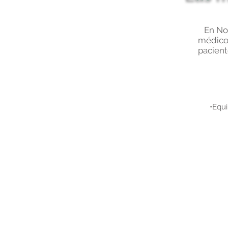
En Nov
médicos
pacient
•Equi