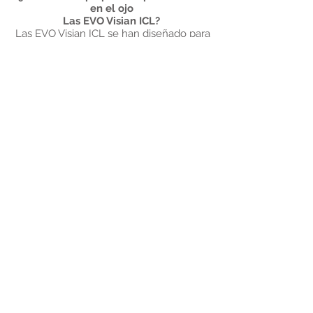
en el ojo
Las EVO Visian ICL?
Las EVO Visian ICL se han diseñado para
permanecer
en el ojo de forma permanente. No
obstante, pueden
extraerse para seguir el ritmo del avance
de la
tecnología y de sus necesidades futuras.
¿Se remueve tejido del ojo durante la
intervención?
No. Las EVO Visian ICL se insertan
suavemente
en el ojo sin que haya que extirpar tejido
corneal.
¿Pueden secarse o ensuciarse las EVO
Visian ICL,
como las lentes de contacto?
Las EVO Visian ICL previenen los
problemas que se experimentan con las
lentes de contacto tradicionales.
Estas se han diseñado para permanecer
en el ojo, sin que