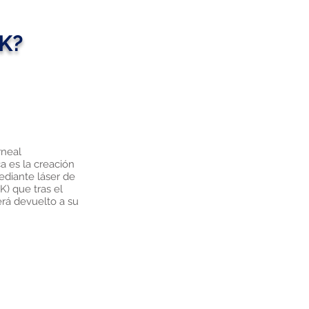
IK?
rneal
ca es la creación
ediante láser de
) que tras el
rá devuelto a su