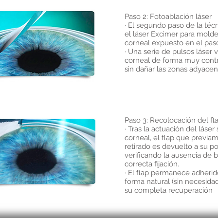
Paso 2: Fotoablación láser
· El segundo paso de la técn
el láser Excimer para molde
corneal expuesto en el paso
· Una serie de pulsos láser 
corneal de forma muy contr
sin dañar las zonas adyacen
Paso 3: Recolocación del fl
· Tras la actuación del láse
corneal, el flap que previa
retirado es devuelto a su po
verificando la ausencia de b
correcta fijación.
· El flap permanece adherid
forma natural (sin necesida
su completa recuperación