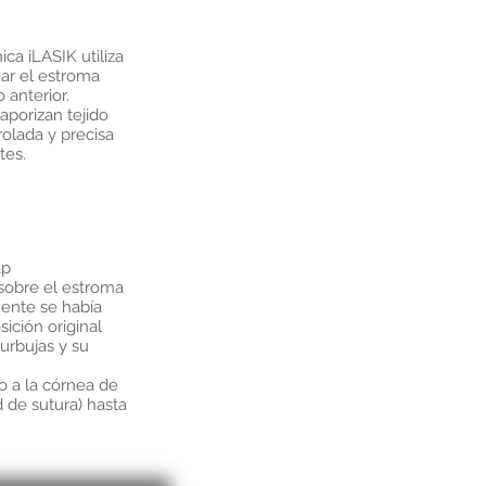
ica iLASIK utiliza
ar el estroma
 anterior.
vaporizan tejido
olada y precisa
tes.
ap
r sobre el estroma
mente se había
sición original
urbujas y su
o a la córnea de
d de sutura) hasta