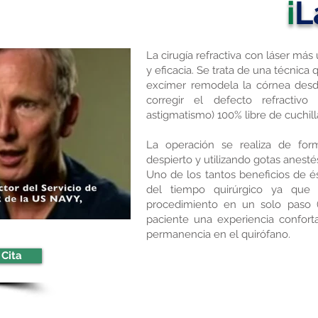
i
L
La cirugía refractiva con láser más
y eficacia. Se trata de una técnica
excímer remodela la córnea desde
corregir el defecto refractivo
astigmatismo) 100% libre de cuchill
La operación se realiza de for
despierto y utilizando gotas anesté
Uno de los tantos beneficios de é
del tiempo quirúrgico ya que 
procedimiento en un solo paso (
paciente una experiencia confort
permanencia en el quirófano.
Cita